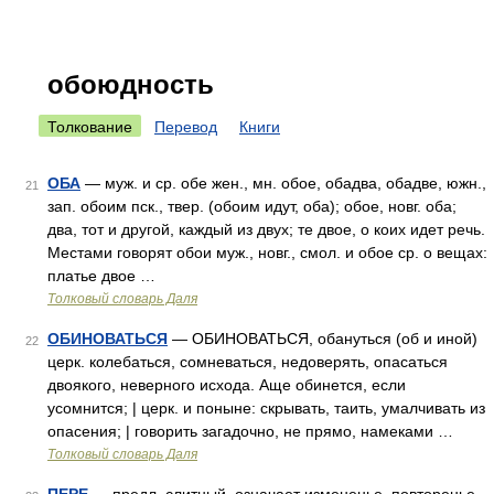
обоюдность
Толкование
Перевод
Книги
ОБА
— муж. и ср. обе жен., мн. обое, обадва, обадве, южн.,
21
зап. обоим пск., твер. (обоим идут, оба); обое, новг. оба;
два, тот и другой, каждый из двух; те двое, о коих идет речь.
Местами говорят обои муж., новг., смол. и обое ср. о вещах:
платье двое …
Толковый словарь Даля
ОБИНОВАТЬСЯ
— ОБИНОВАТЬСЯ, обануться (об и иной)
22
церк. колебаться, сомневаться, недоверять, опасаться
двоякого, неверного исхода. Аще обинется, если
усомнится; | церк. и поныне: скрывать, таить, умалчивать из
опасения; | говорить загадочно, не прямо, намеками …
Толковый словарь Даля