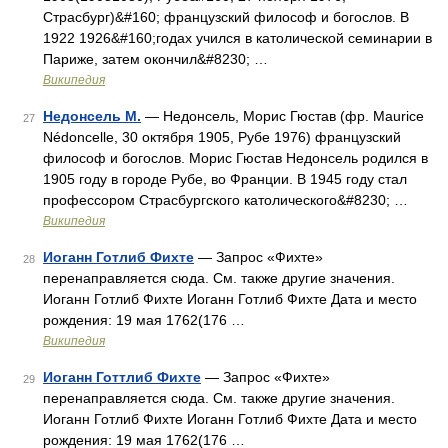
Страсбург)&#160; французский философ и богослов. В
1922 1926&#160;годах учился в католической семинарии в
Париже, затем окончил&#8230; …
Википедия
Недонсель М.
— Недонсель, Морис Гюстав (фр. Maurice
27
Nédoncelle, 30 октября 1905, Рубе 1976) французский
философ и богослов. Морис Гюстав Недонсель родился в
1905 году в городе Рубе, во Франции. В 1945 году стал
профессором Страсбургского католического&#8230; …
Википедия
Иоганн Готлиб Фихте
— Запрос «Фихте»
28
перенаправляется сюда. Cм. также другие значения.
Иоганн Готлиб Фихте Иоганн Готлиб Фихте Дата и место
рождения: 19 мая 1762(176 …
Википедия
Иоганн Готтлиб Фихте
— Запрос «Фихте»
29
перенаправляется сюда. Cм. также другие значения.
Иоганн Готлиб Фихте Иоганн Готлиб Фихте Дата и место
рождения: 19 мая 1762(176 …