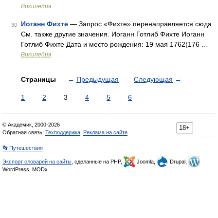
Википедия
Иоганн Фихте
— Запрос «Фихте» перенаправляется сюда.
30
Cм. также другие значения. Иоганн Готлиб Фихте Иоганн
Готлиб Фихте Дата и место рождения: 19 мая 1762(176 …
Википедия
Страницы
←
Предыдущая
Следующая
→
1
2
3
4
5
6
© Академик, 2000-2026
18+
Обратная связь:
Техподдержка
,
Реклама на сайте
👣 Путешествия
Экспорт словарей на сайты
, сделанные на PHP,
Joomla,
Drupal,
WordPress, MODx.