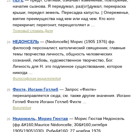
ПЕРЕ
— предл. слитный, означает измененье, повторенье,
23
начатие сызнова. Я передумал, раз(от)думал; перекраска
крыши; передел земель. Пересадка капусты. | Опереженье,
взятие преимущества над кем или над чем. Кто кого
перекричит, перегонит, перещеголяет и …
Толковый словарь Даля
НЕДОНСЕЛЬ
— (Nedoncelle) Морис (1905 1976) фр.
24
философ персоналист, католический священник; главные
темы творчества личность, общность человеческих
сознаний, любовь, художественное творчество, Бог.
Личность для Н. это подлинное существование, которое
никогда …
Философская энциклопедия
Фихте, Иоганн Готлиб
— Запрос «Фихте»
25
перенаправляется сюда; см. также другие значения. Иоганн
Готлиб Фихте Иоганн Готлиб Фихте …
Википедия
Недонсель, Морис Гюстав
— Морис Гюстав Недонсель
26
(фр.&#160;Maurice Nédoncelle; 30&#160;октября
1905(19051030), Рубе&#160; 27 ноября 1976,